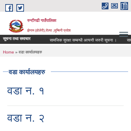
Skip to main content
रुन्टीगढी गाउँपालिका
झेनाम (होलेरी),रोल्पा ,लुम्बिनी प्रदेश
सूचना तथा समाचार
सामजिक सुरक्षा सम्बन्धी अत्यन्तै जरुरी सूचना ।
सामजिक 
You are here
Home
» वडा कार्यालयहरु
वडा कार्यालयहरु
वडा न. १
वडा न. २