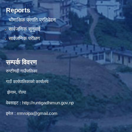
Reports
चौमासिक प्रगति प्रतिवेदन
सार्वजनिक सुनुवाई
सार्वजनिक परीक्षण
सम्पर्क विवरण
रुन्टीगढी गाउँपालिका
गाउँ कार्यपालिकाको कार्यालय
झेनाम, रोल्पा
वेबसाइट :
http://runtigadhimun.gov.np
इमेल :
rrmrolpa@gmail.com